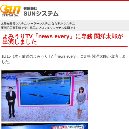
太陽光発電システム-ソーラーシステム-ならSUNシステム
圧倒的工事実績で安心施工のプロフェッショナル集団です
よみうりTV「news every」に専務 関洋太郎が
出演しました
10/16（木）放送のよみうりTV「news every」に専務 関洋太郎が出演しま
した。